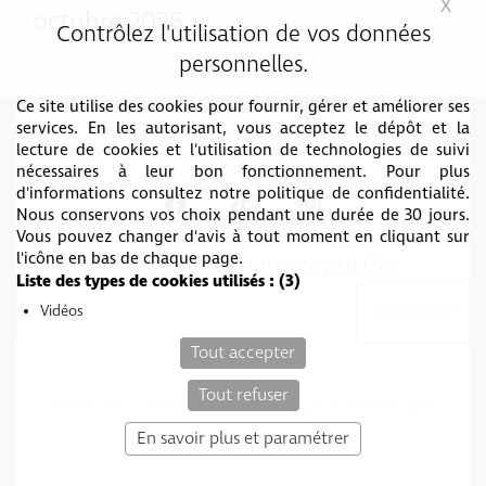
X
Mas
octobre 2026
Contrôlez l'utilisation de vos données
personnelles.
Ce site utilise des cookies pour fournir, gérer et améliorer ses
services. En les autorisant, vous acceptez le dépôt et la
lecture de cookies et l'utilisation de technologies de suivi
SUIVEZ-NOUS
nécessaires à leur bon fonctionnement. Pour plus
d'informations consultez notre politique de confidentialité.
Nous conservons vos choix pendant une durée de 30 jours.
Vous pouvez changer d'avis à tout moment en cliquant sur
l'icône en bas de chaque page.
Abonnez vous à notre newsletter
Liste des types de cookies utilisés :
(3)
Vidéos
Tout accepter
Tout refuser
Plan du site
Mentions légales
Politique de confidentialité
c-toucom web
En savoir plus et paramétrer