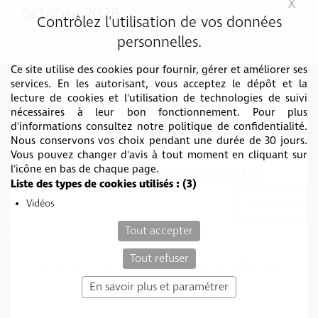
X
Mas
octobre 2026
Contrôlez l'utilisation de vos données
personnelles.
Ce site utilise des cookies pour fournir, gérer et améliorer ses
services. En les autorisant, vous acceptez le dépôt et la
lecture de cookies et l'utilisation de technologies de suivi
SUIVEZ-NOUS
nécessaires à leur bon fonctionnement. Pour plus
d'informations consultez notre politique de confidentialité.
Nous conservons vos choix pendant une durée de 30 jours.
Vous pouvez changer d'avis à tout moment en cliquant sur
l'icône en bas de chaque page.
Abonnez vous à notre newsletter
Liste des types de cookies utilisés :
(3)
Vidéos
Tout accepter
Tout refuser
Plan du site
Mentions légales
Politique de confidentialité
c-toucom web
En savoir plus et paramétrer