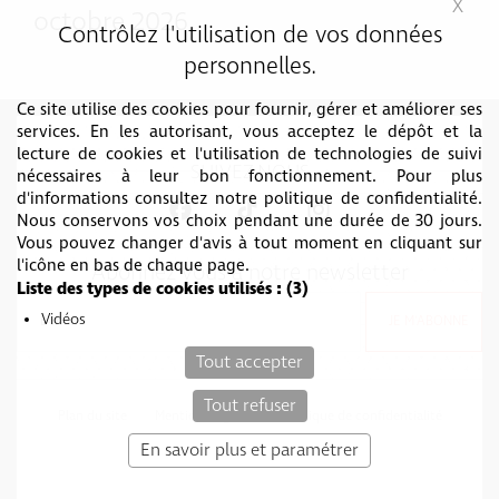
X
Mas
octobre 2026
Contrôlez l'utilisation de vos données
personnelles.
Ce site utilise des cookies pour fournir, gérer et améliorer ses
services. En les autorisant, vous acceptez le dépôt et la
lecture de cookies et l'utilisation de technologies de suivi
SUIVEZ-NOUS
nécessaires à leur bon fonctionnement. Pour plus
d'informations consultez notre politique de confidentialité.
Nous conservons vos choix pendant une durée de 30 jours.
Vous pouvez changer d'avis à tout moment en cliquant sur
l'icône en bas de chaque page.
Abonnez vous à notre newsletter
Liste des types de cookies utilisés :
(3)
Vidéos
Tout accepter
Tout refuser
Plan du site
Mentions légales
Politique de confidentialité
c-toucom web
En savoir plus et paramétrer