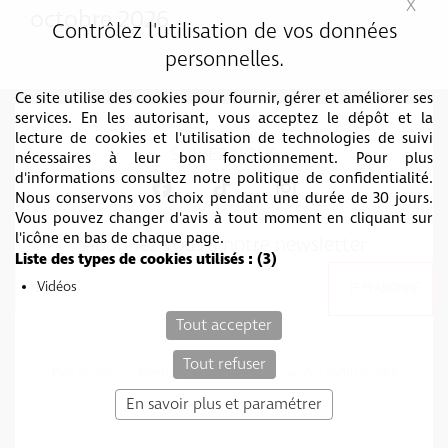
X
Mas
octobre 2026
Contrôlez l'utilisation de vos données
personnelles.
Ce site utilise des cookies pour fournir, gérer et améliorer ses
services. En les autorisant, vous acceptez le dépôt et la
lecture de cookies et l'utilisation de technologies de suivi
SUIVEZ-NOUS
nécessaires à leur bon fonctionnement. Pour plus
d'informations consultez notre politique de confidentialité.
Nous conservons vos choix pendant une durée de 30 jours.
Vous pouvez changer d'avis à tout moment en cliquant sur
l'icône en bas de chaque page.
Abonnez vous à notre newsletter
Liste des types de cookies utilisés :
(3)
Vidéos
Tout accepter
Tout refuser
Plan du site
Mentions légales
Politique de confidentialité
c-toucom web
En savoir plus et paramétrer