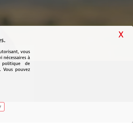
X
Ma
s.
autorisant, vous
vi nécessaires à
 politique de
s. Vous pouvez
r