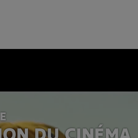
E
SION DU CINÉMA