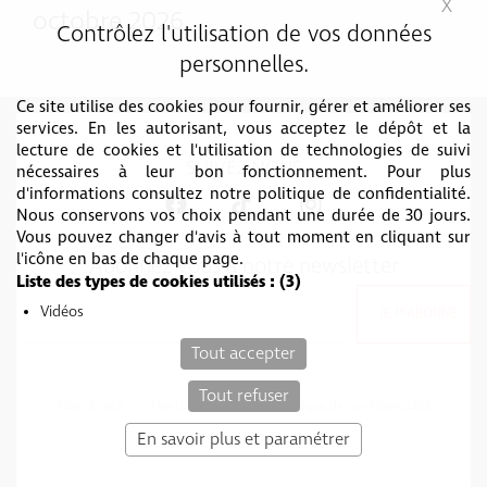
X
Mas
octobre 2026
Contrôlez l'utilisation de vos données
personnelles.
Ce site utilise des cookies pour fournir, gérer et améliorer ses
services. En les autorisant, vous acceptez le dépôt et la
lecture de cookies et l'utilisation de technologies de suivi
SUIVEZ-NOUS
nécessaires à leur bon fonctionnement. Pour plus
d'informations consultez notre politique de confidentialité.
Nous conservons vos choix pendant une durée de 30 jours.
Vous pouvez changer d'avis à tout moment en cliquant sur
l'icône en bas de chaque page.
Abonnez vous à notre newsletter
Liste des types de cookies utilisés :
(3)
Vidéos
Tout accepter
Tout refuser
Plan du site
Mentions légales
Politique de confidentialité
c-toucom web
En savoir plus et paramétrer