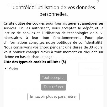
X
Mas
octobre 2026
Contrôlez l'utilisation de vos données
personnelles.
Ce site utilise des cookies pour fournir, gérer et améliorer ses
services. En les autorisant, vous acceptez le dépôt et la
lecture de cookies et l'utilisation de technologies de suivi
SUIVEZ-NOUS
nécessaires à leur bon fonctionnement. Pour plus
d'informations consultez notre politique de confidentialité.
Nous conservons vos choix pendant une durée de 30 jours.
Vous pouvez changer d'avis à tout moment en cliquant sur
l'icône en bas de chaque page.
Abonnez vous à notre newsletter
Liste des types de cookies utilisés :
(3)
Vidéos
Tout accepter
Tout refuser
Plan du site
Mentions légales
Politique de confidentialité
c-toucom web
En savoir plus et paramétrer