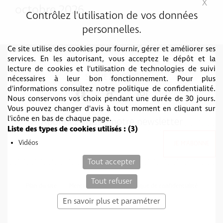
X
Mas
octobre 2026
Contrôlez l'utilisation de vos données
personnelles.
Ce site utilise des cookies pour fournir, gérer et améliorer ses
services. En les autorisant, vous acceptez le dépôt et la
lecture de cookies et l'utilisation de technologies de suivi
SUIVEZ-NOUS
nécessaires à leur bon fonctionnement. Pour plus
d'informations consultez notre politique de confidentialité.
Nous conservons vos choix pendant une durée de 30 jours.
Vous pouvez changer d'avis à tout moment en cliquant sur
l'icône en bas de chaque page.
Abonnez vous à notre newsletter
Liste des types de cookies utilisés :
(3)
Vidéos
Tout accepter
Tout refuser
Plan du site
Mentions légales
Politique de confidentialité
c-toucom web
En savoir plus et paramétrer