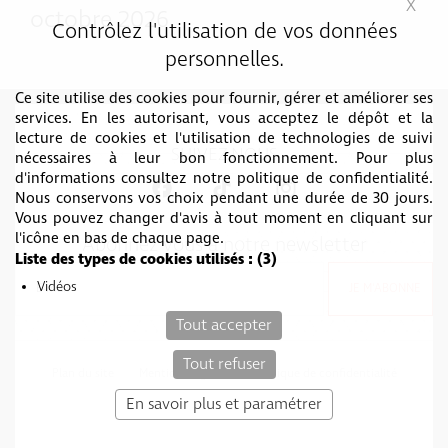
X
Mas
octobre 2026
Contrôlez l'utilisation de vos données
personnelles.
Ce site utilise des cookies pour fournir, gérer et améliorer ses
services. En les autorisant, vous acceptez le dépôt et la
lecture de cookies et l'utilisation de technologies de suivi
SUIVEZ-NOUS
nécessaires à leur bon fonctionnement. Pour plus
d'informations consultez notre politique de confidentialité.
Nous conservons vos choix pendant une durée de 30 jours.
Vous pouvez changer d'avis à tout moment en cliquant sur
l'icône en bas de chaque page.
Abonnez vous à notre newsletter
Liste des types de cookies utilisés :
(3)
Vidéos
Tout accepter
Tout refuser
Plan du site
Mentions légales
Politique de confidentialité
c-toucom web
En savoir plus et paramétrer